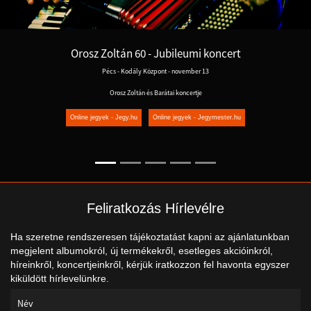
Orosz Zoltán 60 - Jubileumi koncert
Pécs - Kodály Központ - november 13
Orosz Zoltán és Barátai koncertje
Online jegyek - Jegy.hu
Online jegyek - Jegymester.hu
Feliratkozás Hírlevélre
Ha szeretne rendszeresen tájékoztatást kapni az ajánlatunkban
megjelent albumokról, új termékekről, esetleges akcióinkról,
híreinkről, koncertjeinkről, kérjük iratkozzon fel havonta egyszer
kiküldött hírlevelünkre.