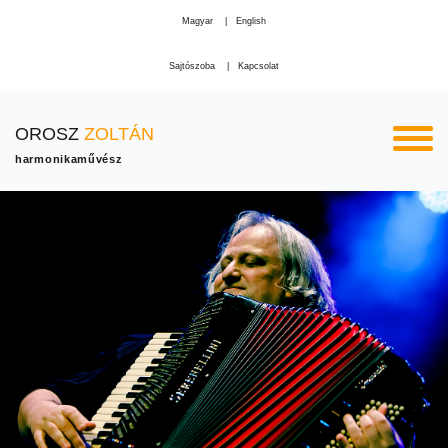
Magyar
English
Sajtószoba
Kapcsolat
OROSZ
ZOLTÁN
harmonikaművész
Previous
Ne