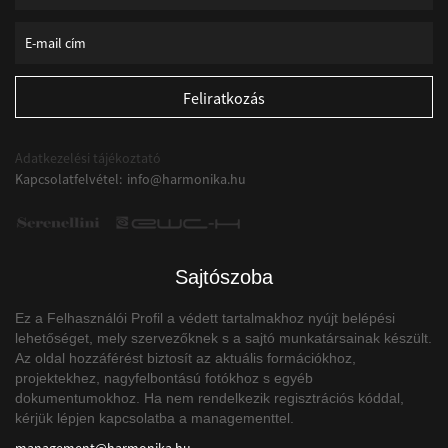
Adatkezelési tájékoztató
Kapcsolatfelvétel:
info
@
harmonika
.
hu
Sajtószoba
Ez a Felhasználói Profil a védett tartalmakhoz nyújt belépési
lehetőséget, mely szervezőknek s a sajtó munkatársainak készült.
Az oldal hozzáférést biztosít az aktuális formációkhoz,
projektekhez, nagyfelbontású fotókhoz s egyéb
dokumentumokhoz. Ha nem rendelkezik regisztrációs kóddal,
kérjük lépjen kapcsolatba a managementtel.
management
@
harmonika
.
hu